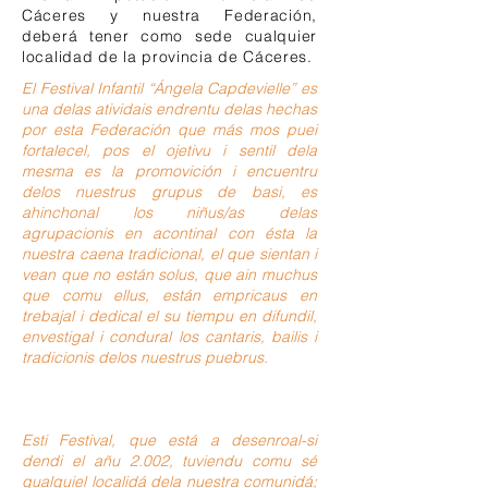
Cáceres y nuestra Federación,
deberá tener como sede cualquier
localidad de la provincia de Cáceres.
El Festival Infantil “Ángela Capdevielle” es
una delas atividais endrentu delas hechas
por esta Federación que más mos puei
fortalecel, pos el ojetivu i sentil dela
mesma es la promovición i encuentru
delos nuestrus grupus de basi, es
ahinchonal los niñus/as delas
agrupacionis en acontinal con ésta la
nuestra caena tradicional, el que sientan i
vean que no están solus, que ain muchus
que comu ellus, están empricaus en
trebajal i dedical el su tiempu en difundil,
envestigal i condural los cantaris, bailis i
tradicionis delos nuestrus puebrus.​
Esti Festival, que está a desenroal-si
dendi el añu 2.002, tuviendu comu sé
qualquiel localidá dela nuestra comunidá;