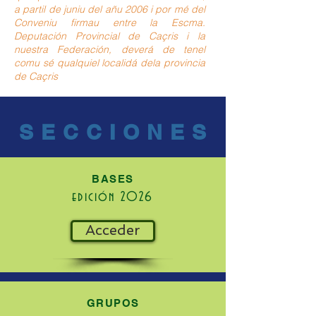
a partil de juniu del añu 2006 i por mé del
Conveniu firmau entre la Escma.
Deputación Provincial de Caçris i la
nuestra Federación, deverá de tenel
comu sé qualquiel localidá dela provincia
de Caçris
SECCIONES
BASES
edición 2026
Acceder
GRUPOS